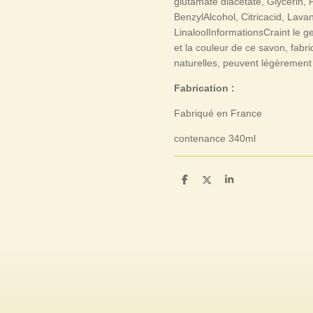
glutamate diacetate, Glycerin,
BenzylAlcohol, Citricacid, Lavan
LinaloolInformationsCraint le ge
et la couleur de ce savon, fabri
naturelles, peuvent légèrement
Fabrication :
Fabriqué en France
contenance 340ml
P
P
P
a
a
a
r
r
r
t
t
t
a
a
a
g
g
g
e
e
e
r
r
r