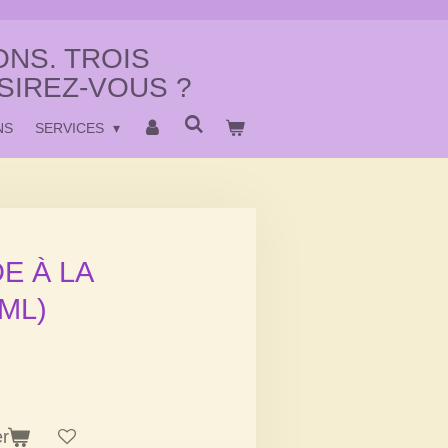
NS. TROIS
SIREZ-VOUS ?
NS
SERVICES
E À LA
ML)
er