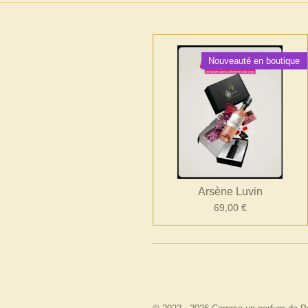
Nouveauté en boutique
Arsène Luvin
69,00 €
É
v
a