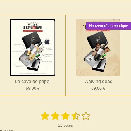
Nouveauté en boutique
La cava de papel
Walving dead
69,00 €
69,00 €
1
2
3
4
5
E
n
é
é
é
é
é
v
22 votes
o
y