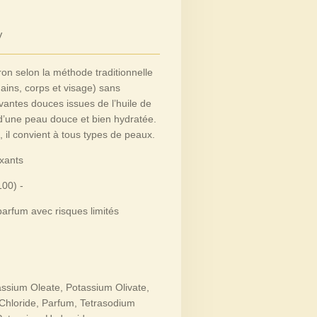
V
ron selon la méthode traditionnelle
ains, corps et visage) sans
vantes douces issues de l’huile de
e d’une peau douce et bien hydratée.
 il convient à tous types de peaux.
axants
100) -
parfum avec risques limités
ssium Oleate, Potassium Olivate,
hloride, Parfum, Tetrasodium