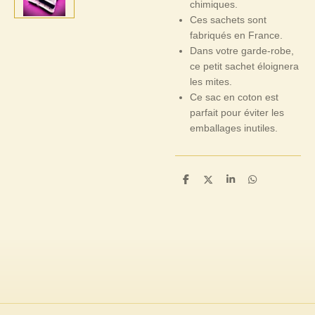
chimiques.
Ces sachets sont
fabriqués en France.
Dans votre garde-robe,
ce petit sachet éloignera
les mites.
Ce sac en coton est
parfait pour éviter les
emballages inutiles.
P
P
P
P
a
a
a
a
r
r
r
r
t
t
t
t
a
a
a
a
g
g
g
g
e
e
e
e
r
r
r
r