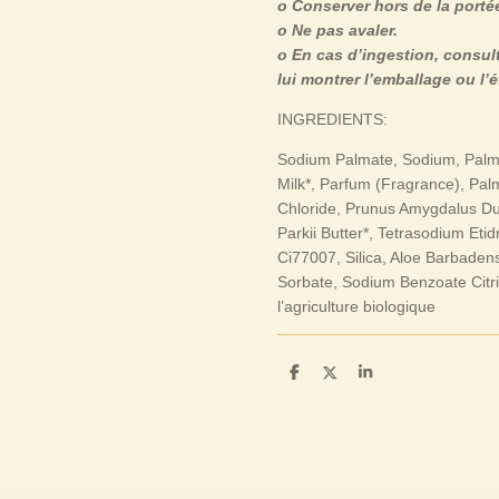
o Conserver hors de la porté
o Ne pas avaler.
o En cas d’ingestion, consu
lui montrer l’emballage ou l’é
INGREDIENTS:
Sodium Palmate, Sodium, Palm
Milk*, Parfum (Fragrance), Pal
Chloride, Prunus Amygdalus Dul
Parkii Butter*, Tetrasodium Eti
Ci77007, Silica, Aloe Barbadens
Sorbate, Sodium Benzoate Citric
l’agriculture biologique
P
P
P
a
a
a
r
r
r
t
t
t
a
a
a
g
g
g
e
e
e
r
r
r