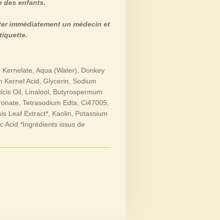
e des enfants.
lter immédiatement un médecin et
tiquette.
 Kernelate, Aqua (Water), Donkey
m Kernel Acid, Glycerin, Sodium
cis Oil, Linalool, Butyrospermum
dronate, Tetrasodium Edta, Ci47005,
is Leaf Extract*, Kaolin, Potassium
 Acid.*Ingrédients issus de