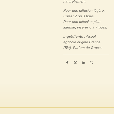
naturellement.
Pour une diffusion légère,
utiliser 2 ou 3 tiges.
Pour une diffusion plus
intense, insérer 6 à 7 tiges.
Ingrédients
: Alcool
agricole origine France
(Blé), Parfum de Grasse
P
P
P
P
a
a
a
a
r
r
r
r
t
t
t
t
a
a
a
a
g
g
g
g
e
e
e
e
r
r
r
r