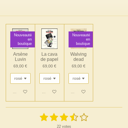
Nouveauté
Nouveauté
en
en
boutique
boutique
Arsène
La cava
Walving
Luvin
de papel
dead
69,00 €
69,00 €
69,00 €
Ajouter au panier
Ajouter au panier
Ajouter au panier
1
2
3
4
5
E
É
n
v
é
é
é
é
é
v
22 votes
a
o