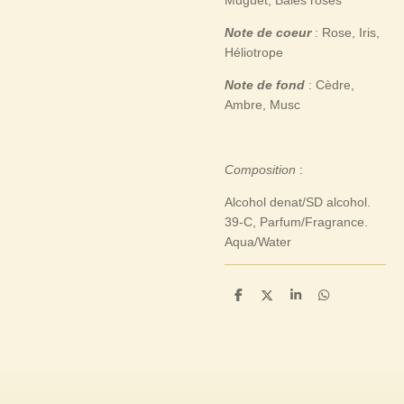
Muguet, Baies roses
Note de coeur
: Rose, Iris,
Héliotrope
Note de fond
: Cèdre,
Ambre, Musc
Composition
:
Alcohol denat/SD alcohol.
39-C, Parfum/Fragrance.
Aqua/Water
P
P
P
P
a
a
a
a
r
r
r
r
t
t
t
t
a
a
a
a
g
g
g
g
e
e
e
e
r
r
r
r