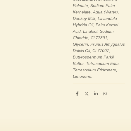
Palmate, Sodium Palm
Kernelate
,
Aqua (Water),
Donkey Milk, Lavandula
Hybrida Oil, Palm Kernel
Acid, Linalool, Sodium
Chloride, Ci 77891,
Glycerin, Prunus Amygdalus
Dulcis Oil, Ci 77007,
Butyrospermum Parkii
Butter, Tetrasodium Edta,
Tetrasodium Etidronate,
Limonene.
P
P
P
P
a
a
a
a
r
r
r
r
t
t
t
t
a
a
a
a
g
g
g
g
e
e
e
e
r
r
r
r