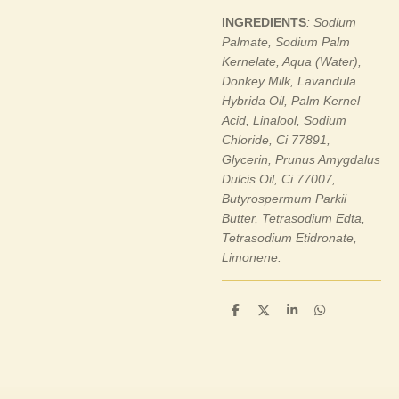
INGREDIENTS
: Sodium
Palmate, Sodium Palm
Kernelate, Aqua (Water),
Donkey Milk, Lavandula
Hybrida Oil, Palm Kernel
Acid, Linalool, Sodium
Chloride, Ci 77891,
Glycerin, Prunus Amygdalus
Dulcis Oil, Ci 77007,
Butyrospermum Parkii
Butter, Tetrasodium Edta,
Tetrasodium Etidronate,
Limonene.
P
P
P
P
a
a
a
a
r
r
r
r
t
t
t
t
a
a
a
a
g
g
g
g
e
e
e
e