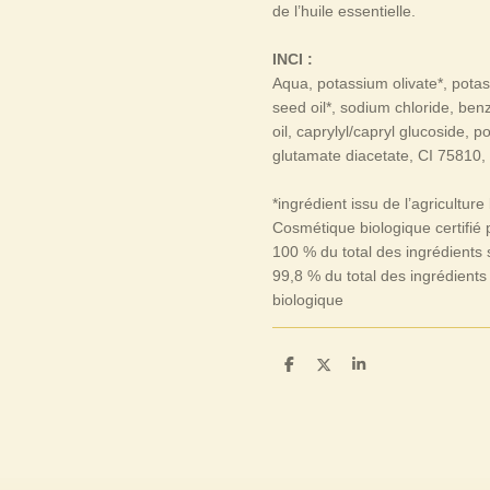
de l’huile essentielle.
INCI :
Aqua, potassium olivate*, pota
seed oil*, sodium chloride, benz
oil, caprylyl/capryl glucoside,
glutamate diacetate, CI 75810, c
*ingrédient issu de l’agriculture
Cosmétique biologique certifié
100 % du total des ingrédients s
99,8 % du total des ingrédients 
biologique
P
P
P
a
a
a
r
r
r
t
t
t
a
a
a
g
g
g
e
e
e
r
r
r