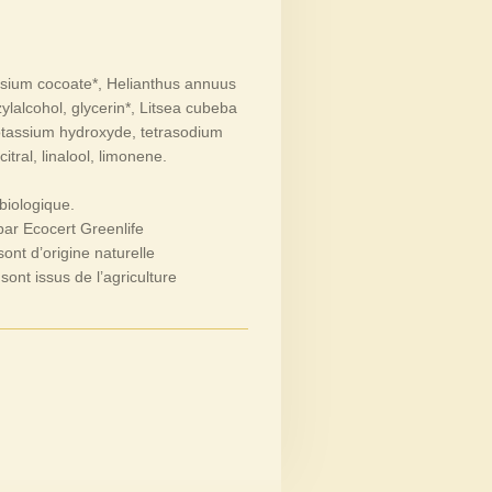
ssium cocoate*, Helianthus annuus
ylalcohol, glycerin*, Litsea cubeba
 potassium hydroxyde, tetrasodium
itral, linalool, limonene.
 biologique.
 par Ecocert Greenlife
ont d’origine naturelle
sont issus de l’agriculture