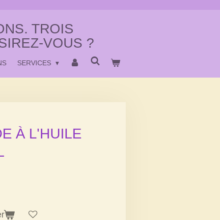
NS. TROIS
SIREZ-VOUS ?
NS
SERVICES
E À L'HUILE
L
er