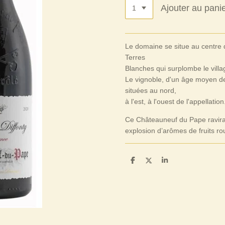
Ajouter au pani
Le domaine se situe au centre de
Terres
Blanches qui surplombe le vill
Le vignoble, d'un âge moyen de 
situées au nord,
à l'est, à l'ouest de l'appellation
Ce Châteauneuf du Pape ravira 
explosion d’arômes de fruits ro
P
P
P
a
a
a
r
r
r
t
t
t
a
a
a
g
g
g
e
e
e
r
r
r