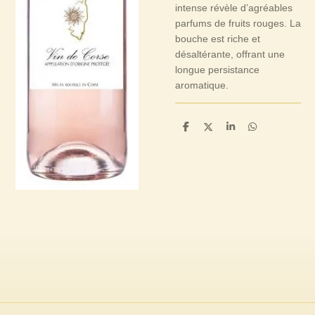
intense révèle d’agréables
parfums de fruits rouges. La
bouche est riche et
désaltérante, offrant une
longue persistance
aromatique.
P
P
P
P
a
a
a
a
r
r
r
r
t
t
t
t
a
a
a
a
g
g
g
g
e
e
e
e
r
r
r
r