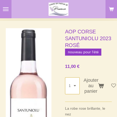
Passer
au
contenu
principal
AOP CORSE
SANTUNIOLU 2023
ROSÉ
nouveau pour l'été
11,00 €
Ajouter
au
panier
La robe rose brillante, le
nez