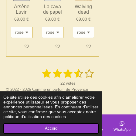
Arsène
La cava
Walving
Luvin
de papel
dead
69,00 €
69,00 €
69,00 €
Ajouter au panier
Ajouter au panier
Ajouter au panier
1
2
3
4
5
E
É
n
v
é
é
é
é
é
v
22 votes
a
o
y
© 2022 - 2026 Comme un parfum de Provence
l
t
t
t
t
t
e
u
Propulsé par
Webador
Ce site utilise des cookies afin d’améliorer votre
r
o
o
o
o
o
expérience utilisateur et vous proposer des
a
l
annonces personnalisées. En continuant d'utiliser
'
t
i
i
i
i
i
ce site, vous confirmez que vous acceptez notre
é
i
politique d’utilisation des cookies.
v
l
l
l
l
l
o
a
l
n
Accord
e
e
e
e
e
E-mail
Téléphone
Carte
Facebook
WhatsApp
u
:
a