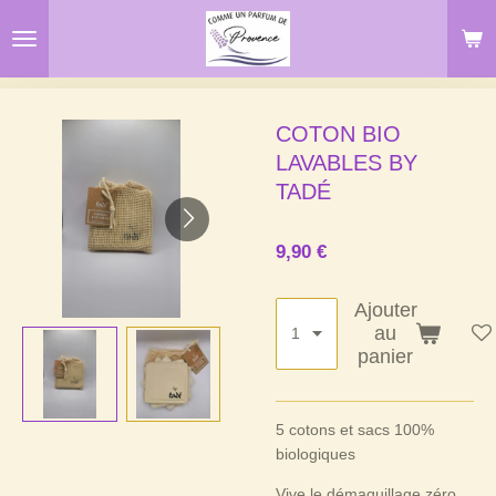
Passer
au
contenu
principal
COTON BIO
LAVABLES BY
TADÉ
9,90 €
Ajouter
au
panier
5 cotons et sacs 100%
biologiques
Vive le démaquillage zéro