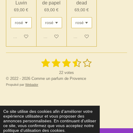
Luvin
de papel
dead
69,00 €
69,00 €
69,00 €
Ajouter au panier
Ajouter au panier
Ajouter au panier
1
2
3
4
5
E
É
n
v
é
é
é
é
é
v
22 votes
a
o
y
© 2022 - 2026 Comme un parfum de Provence
l
t
t
t
t
t
e
u
Propulsé par
Webador
r
o
o
o
o
o
a
l
'
t
i
i
i
i
i
é
i
v
l
l
l
l
l
o
a
Ce site utilise des cookies afin d’améliorer votre
l
n
expérience utilisateur et vous proposer des
e
e
e
e
e
u
:
annonces personnalisées. En continuant d'utiliser
a
ce site, vous confirmez que vous acceptez notre
3
s
s
s
s
t
politique d’utilisation des cookies.
i
.