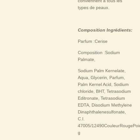
conviennent à tous les
types de peaux.
Composition Ingrédients:
Parfum :Cerise
Composition :Sodium
Palmate,
Sodium Palm Kernelate,
Aqua, Glycerin, Parfum,
Palm Kernel Acid, Sodium
chloride, BHT, Tetrasodium
Editronate, Tetrasodium
EDTA, Disodium Methylene
Dinaphthalenesulfonate,
C.I.
47005/12490CouleurRougePoi
g